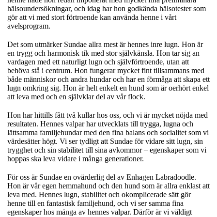
hälsoundersökningar, och idag har hon godkända hälsotester som
gör att vi med stort förtroende kan använda henne i vårt
avelsprogram.
Det som utmärker Sundae allra mest är hennes inre lugn. Hon är
en trygg och harmonisk tik med stor självkänsla. Hon tar sig an
vardagen med ett naturligt lugn och självförtroende, utan att
behöva stå i centrum. Hon fungerar mycket fint tillsammans med
både människor och andra hundar och har en förmåga att skapa ett
lugn omkring sig. Hon är helt enkelt en hund som är oerhört enkel
att leva med och en självklar del av vår flock.
Hon har hittills fått två kullar hos oss, och vi är mycket nöjda med
resultaten. Hennes valpar har utvecklats till trygga, lugna och
lättsamma familjehundar med den fina balans och socialitet som vi
värdesätter högt. Vi ser tydligt att Sundae för vidare sitt lugn, sin
trygghet och sin stabilitet till sina avkommor – egenskaper som vi
hoppas ska leva vidare i många generationer.
För oss är Sundae en ovärderlig del av Enhagen Labradoodle.
Hon är vår egen hemmahund och den hund som är allra enklast att
leva med. Hennes lugn, stabilitet och okomplicerade sätt gör
henne till en fantastisk familjehund, och vi ser samma fina
egenskaper hos många av hennes valpar. Därför är vi väldigt