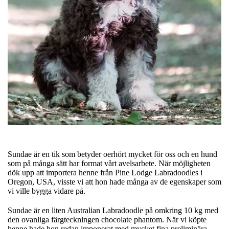
Sundae är en tik som betyder oerhört mycket för oss och en hund
som på många sätt har format vårt avelsarbete. När möjligheten
dök upp att importera henne från Pine Lodge Labradoodles i
Oregon, USA, visste vi att hon hade många av de egenskaper som
vi ville bygga vidare på.
Sundae är en liten Australian Labradoodle på omkring 10 kg med
den ovanliga färgteckningen chocolate phantom. När vi köpte
henne hade hon redan imponerat med mycket fina preliminära