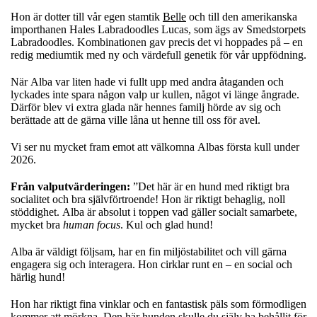
Hon är dotter till vår egen stamtik
Belle
och till den amerikanska
importhanen Hales Labradoodles Lucas, som ägs av Smedstorpets
Labradoodles. Kombinationen gav precis det vi hoppades på – en
redig mediumtik med ny och värdefull genetik för vår uppfödning.
När Alba var liten hade vi fullt upp med andra åtaganden och
lyckades inte spara någon valp ur kullen, något vi länge ångrade.
Därför blev vi extra glada när hennes familj hörde av sig och
berättade att de gärna ville låna ut henne till oss för avel.
Vi ser nu mycket fram emot att välkomna Albas första kull under
2026.
Från valputvärderingen:
”Det här är en hund med riktigt bra
socialitet och bra självförtroende! Hon är riktigt behaglig, noll
stöddighet. Alba är absolut i toppen vad gäller socialt samarbete,
mycket bra
human focus
. Kul och glad hund!
Alba är väldigt följsam, har en fin miljöstabilitet och vill gärna
engagera sig och interagera. Hon cirklar runt en – en social och
härlig hund!
Hon har riktigt fina vinklar och en fantastisk päls som förmodligen
kommer att mörkna. Den här hunden skulle du själv ha behållit för