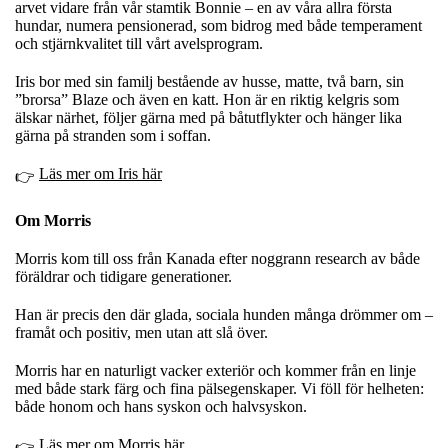
arvet vidare från vår stamtik Bonnie – en av våra allra första
hundar, numera pensionerad, som bidrog med både temperament
och stjärnkvalitet till vårt avelsprogram.
Iris bor med sin familj bestående av husse, matte, två barn, sin
”brorsa” Blaze och även en katt. Hon är en riktig kelgris som
älskar närhet, följer gärna med på båtutflykter och hänger lika
gärna på stranden som i soffan.
Läs mer om Iris här
👉
Om Morris
Morris kom till oss från Kanada efter noggrann research av både
föräldrar och tidigare generationer.
Han är precis den där glada, sociala hunden många drömmer om –
framåt och positiv, men utan att slå över.
Morris har en naturligt vacker exteriör och kommer från en linje
med både stark färg och fina pälsegenskaper. Vi föll för helheten:
både honom och hans syskon och halvsyskon.
Läs mer om Morris här
👉