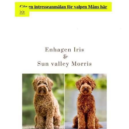
Gör en intresseanmälan för valpen Måns här
>>
Läs våra valpköpares referenser och upplevelse av att köpa
en valp av Enhagen Labradoodle -
Läs referenserna här!