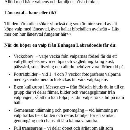
Alltid med både valpens och familjens bästa i fokus.
Låneavtal – hane eller tik?
Till den här kullen söker vi också dig som är intresserad av att
köpa valp med låneavtal, även kallat bibehållen avelsrätt -
Läs
mer om hur låneavtal fungerar här>>
När du köper en valp från Enhagen Labradoodle får du:
Veckobrev – varje vecka från valparnas födsel får du ett
välfyllt nyhetsbrev med tips och vägledning kring kost,
pälsvård, socialisering och allt du behöver vara förberedd på.
Porträttbilder – vid 1, 4 och 7 veckor fotograferas valparna
med systemkamera och skickas till våra valpköpare.
Egen kullgrupp i Messenger – från födseln bjuds du in till en
grupp där vi delar filmer, bilder och vardagsglimtar från
valphagen, så att du kan följa just din valps första tid på nära
håll.
Gemensam utlämning och genomgång – vid hämtning av
valp träffas hela kullen och deras familjer för en samlad
genomgång och chans att lära känna varandra.
Full transparens – vi delar öppet och ärligt om allt som