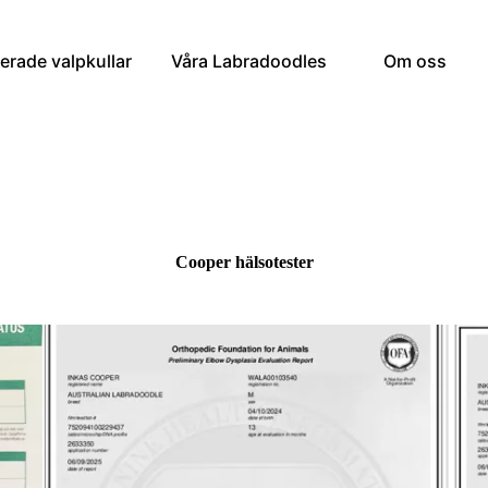
erade valpkullar
Våra Labradoodles
Om oss
Cooper hälsotester